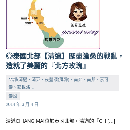
及
活
動
主
持、
學
校
企
◎泰國北部【清邁】歷盡滄桑的戰亂，
業
造就了美麗的『北方玫瑰』
講
座、
北部(清邁、清萊、夜豐頌(拜縣)、南奔、南邦、素可
部
泰、彭世洛…
落
客
小
No
泰國
及
芳
comments
2014 年 3 月 4 日
旅
遊
清邁CHIANG MAI位於泰國北部，清邁的『CH […]
雜
誌