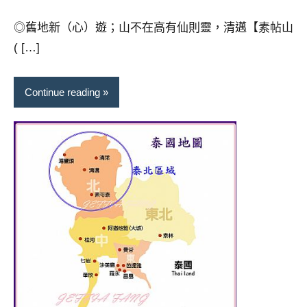
景
節
◎舊地新（心）遊；山不在高有仙則靈，清邁【素帖山
目
( […]
主
持、
吳
Continue reading
哥
窟
泰
國
旅
遊
書
作
者、
各
發
表
會