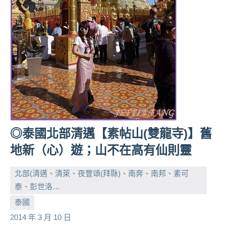
人
帶
路、
旅
遊
節
目
來
賓、
News
◎泰國北部清邁【素帖山(雙龍寺)】舊
金
探
地新（心）遊；山不在高有仙則靈
號
節
北部(清邁、清萊、夜豐頌(拜縣)、南奔、南邦、素可
目
泰、彭世洛…
班
小
No
泰國
底、
芳
comments
外
2014 年 3 月 10 日