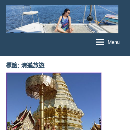
Skip
to
content
Menu
傑
★
傑
菲
菲
亞
標籤:
清邁旅遊
亞
娃
娃
粉
JEFFIA
絲
FANG
團、
主
題
旅
遊、
達