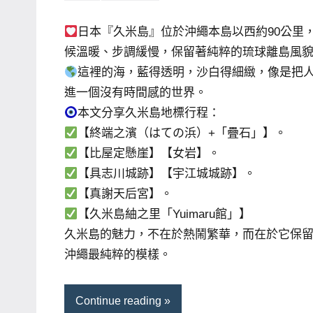
芳
comments
賓、
日本『久米島』位於沖繩本島以西約90公里
News
候溫暖、步調緩慢，保留著純粹的琉球離島風
金
這裡的海，藍得透明，沙白得細緻，像是把
探
進一個沒有時間感的世界。
號
本文分享久米島地標行程：
節
【終端之濱（はての浜）+「疊石」】。
目
【比屋定懸崖】【女岩】。
班
【具志川城跡】【宇江城城跡】。
底、
【真謝天后宮】。
外
【久米島紬之里「Yuimaru館」】
景
久米島的魅力，不在於熱鬧繁華，而在於它保
節
目
沖繩最純粹的模樣。
主
持、
Continue reading
吳