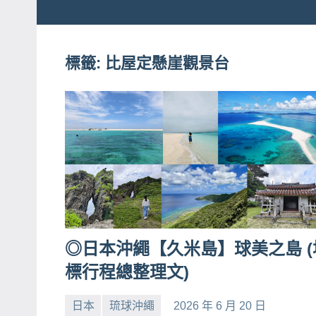
粉
娃
絲
團、
標籤:
比屋定懸崖觀景台
JEFFIA
主
FANG
題
旅
遊、
達
人
帶
路、
旅
◎日本沖繩【久米島】球美之島 (
遊
標行程總整理文)
節
目
日本
琉球沖繩
2026 年 6 月 20 日
小
No
來