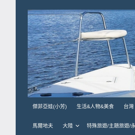
Skip
to
content
傑
★
傑菲亞娃(小芳)
生活&人物&美食
台灣
傑
菲
菲
馬爾地夫
大陸
特殊旅遊/主題旅遊/
亞
亞
娃