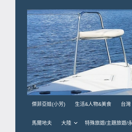
Skip
to
content
傑
★
傑菲亞娃(小芳)
生活&人物&美食
台灣
傑
菲
菲
馬爾地夫
大陸
特殊旅遊/主題旅遊/
亞
亞
娃