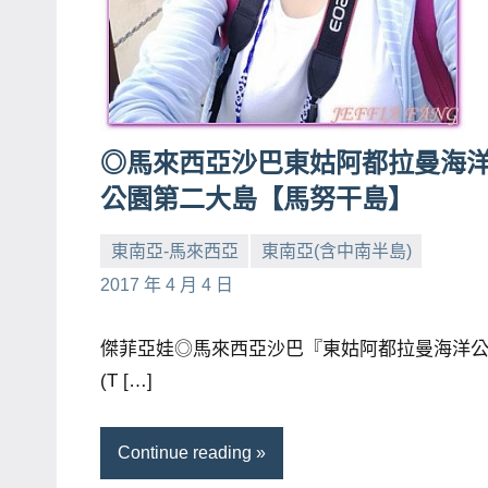
賓、
News
金
探
號
◎馬來西亞沙巴東姑阿都拉曼海
節
公園第二大島【馬努干島】
目
班
東南亞-馬來西亞
東南亞(含中南半島)
底、
小
No
2017 年 4 月 4 日
外
芳
comments
景
傑菲亞娃◎馬來西亞沙巴『東姑阿都拉曼海洋
節
(T […]
目
主
Continue reading
持、
吳