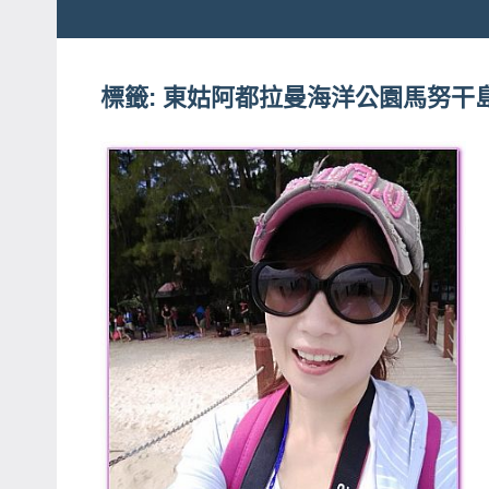
粉
娃
絲
團、
標籤:
東姑阿都拉曼海洋公園馬努干
JEFFIA
主
FANG
題
旅
遊、
達
人
帶
路、
旅
遊
節
目
來