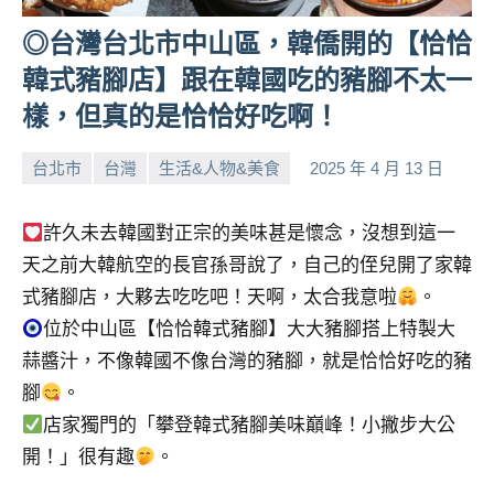
人
◎台灣台北市中山區，韓僑開的【恰恰
帶
韓式豬腳店】跟在韓國吃的豬腳不太一
路、
旅
樣，但真的是恰恰好吃啊！
遊
節
台北市
台灣
生活&人物&美食
2025 年 4 月 13 日
小
No
目
來
芳
comments
許久未去韓國對正宗的美味甚是懷念，沒想到這一
賓、
News
天之前大韓航空的長官孫哥說了，自己的侄兒開了家韓
金
式豬腳店，大夥去吃吃吧！天啊，太合我意啦
。
探
位於中山區【恰恰韓式豬腳】大大豬腳搭上特製大
號
蒜醬汁，不像韓國不像台灣的豬腳，就是恰恰好吃的豬
節
腳
。
目
班
店家獨門的「攀登韓式豬腳美味巔峰！小撇步大公
底、
開！」很有趣
。
外