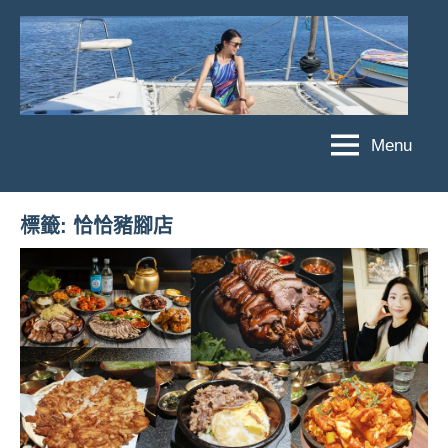
Skip
to
content
Menu
傑
★
傑
菲
菲
亞
標籤:
恰恰豬腳店
亞
娃
娃
粉
JEFFIA
絲
FANG
團、
主
題
旅
遊、
達