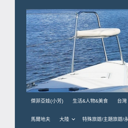
Skip
to
content
傑
★
傑菲亞娃(小芳)
生活&人物&美食
台灣
傑
菲
菲
馬爾地夫
大陸
特殊旅遊/主題旅遊/
亞
亞
娃