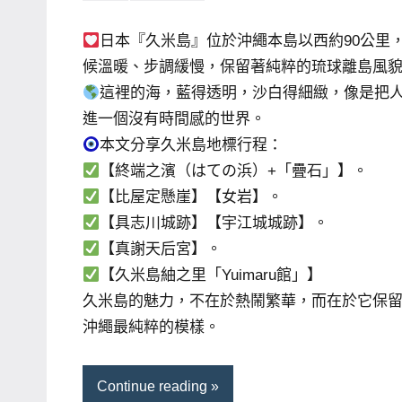
芳
comments
賓、
日本『久米島』位於沖繩本島以西約90公里
News
候溫暖、步調緩慢，保留著純粹的琉球離島風
金
這裡的海，藍得透明，沙白得細緻，像是把
探
進一個沒有時間感的世界。
號
本文分享久米島地標行程：
節
【終端之濱（はての浜）+「疊石」】。
目
【比屋定懸崖】【女岩】。
班
【具志川城跡】【宇江城城跡】。
底、
【真謝天后宮】。
外
【久米島紬之里「Yuimaru館」】
景
久米島的魅力，不在於熱鬧繁華，而在於它保
節
目
沖繩最純粹的模樣。
主
持、
Continue reading
吳