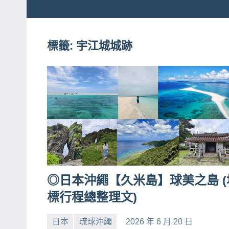
粉
娃
絲
團、
標籤:
宇江城城跡
JEFFIA
主
FANG
題
旅
遊、
達
人
帶
路、
旅
◎日本沖繩【久米島】球美之島 (
遊
標行程總整理文)
節
目
日本
琉球沖繩
2026 年 6 月 20 日
小
No
來