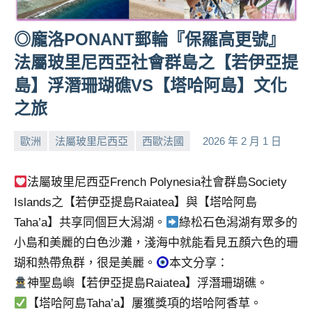
人
帶
◎龐洛PONANT郵輪『保羅高更號』
路、
法屬玻里尼西亞社會群島之【若伊亞提
旅
遊
島】浮潛珊瑚礁VS【塔哈阿島】文化
節
之旅
目
來
歐洲
法屬玻里尼西亞
西歐法國
2026 年 2 月 1 日
賓、
小
No
News
芳
comments
法屬玻里尼西亞French Polynesia社會群島Society
金
探
Islands之【若伊亞提島Raiatea】與【塔哈阿島
號
Taha’a】共享同個巨大潟湖。
綠松石色潟湖有眾多的
節
小島和美麗的白色沙灘，淺海中就能看見五顏六色的珊
目
瑚和熱帶魚群，很是美麗。
本文分享：
班
底、
神聖島嶼【若伊亞提島Raiatea】浮潛珊瑚礁。
外
【塔哈阿島Taha’a】屢獲獎項的塔哈阿香草。