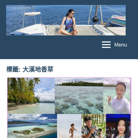
Skip
to
content
Menu
傑
★
傑
菲
菲
亞
標籤:
大溪地香草
亞
娃
娃
粉
JEFFIA
絲
FANG
團、
主
題
旅
遊、
達