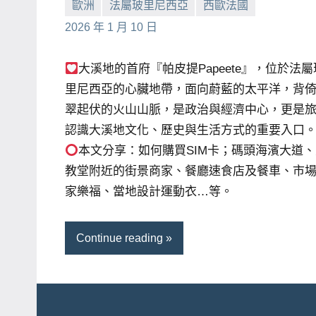
歐洲
法屬玻里尼西亞
西歐法國
賓、
小
No
2026 年 1 月 10 日
News
芳
comments
金
大溪地的首府『帕皮提Papeete』，位於法屬
探
里尼西亞的心臟地帶，面向蔚藍的太平洋，背
號
翠起伏的火山山脈，是政治與經濟中心，更是
節
認識大溪地文化、歷史與生活方式的重要入口
目
本文分享：如何購買SIM卡；碼頭海濱大道
班
教堂附近的街景商家、餐廳速食店及餐車、市
底、
家樂福、當地設計運動衣…等。
外
景
節
Continue reading
目
主
持、
吳