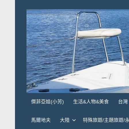
Skip
to
content
傑
★
傑菲亞娃(小芳)
生活&人物&美食
台灣
傑
菲
菲
馬爾地夫
大陸
特殊旅遊/主題旅遊/
亞
亞
娃