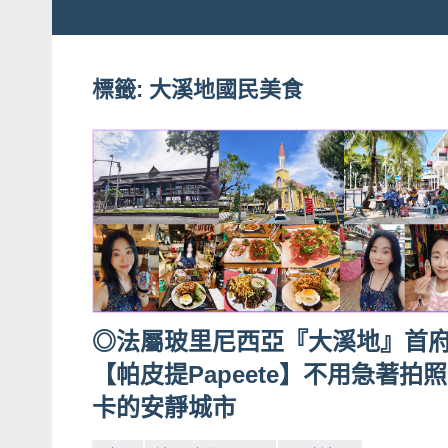
粉
娃
絲
團、
標籤:
大溪地國民美食
JEFFIA
主
FANG
題
旅
遊、
達
人
帶
路、
旅
◎法屬玻里尼西亞『大溪地』首
遊
【帕皮提Papeete】不用急著拍
節
卡的安靜城市
目
來