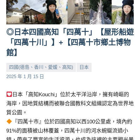
人
帶
路、
旅
◎日本四國高知「四萬⼗」【屋形船遊
遊
「四萬十川」】+【四萬十市鄉土博物
節
館】
目
來
賓、
四國(德島、香川、愛媛、高知)
日本
News
小
No
2025 年 1 月 15 日
金
芳
comments
探
日本「高知Kouchi」位於太平洋沿岸，擁有崎嶇的
號
海岸，因地質結構而被聯合國教科文組織認定為世界地
節
目
質公園。
班
『四萬十市』位於四國高知以西100公里處，境內約
底、
91%的面積被山林覆蓋，四萬十川的河水蜿蜒流過小
外
鎮，帶來了豐富的生活資源，也成為這裡的主要觀光景