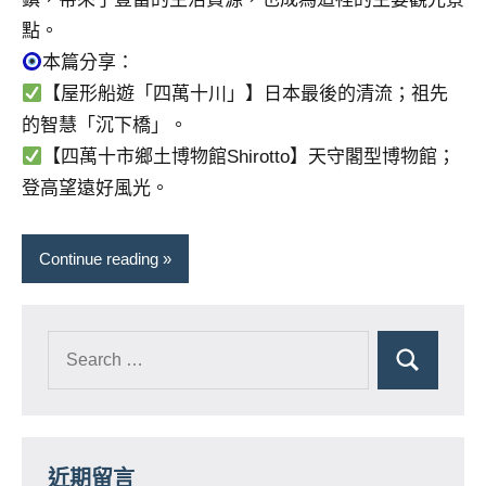
景
點。
節
目
本篇分享：
主
【屋形船遊「四萬十川」】日本最後的清流；祖先
持、
的智慧「沉下橋」。
吳
【四萬十市鄉土博物館Shirotto】天守閣型博物館；
哥
登高望遠好風光。
窟
泰
國
Continue reading
旅
遊
書
作
者、
各
發
表
會
近期留言