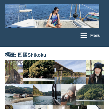
Skip
to
content
Menu
傑
★
傑
菲
菲
亞
標籤:
四國Shikoku
亞
娃
娃
粉
JEFFIA
絲
FANG
團、
主
題
旅
遊、
達