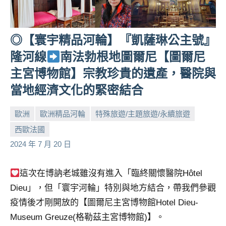
及
活
動
◎【寰宇精品河輪】『凱薩琳公主號』
主
隆河線
南法勃根地圖爾尼【圖爾尼
持、
學
主宮博物館】宗教珍貴的遺產，醫院與
校
當地經濟文化的緊密結合
企
業
歐洲
歐洲精品河輪
特殊旅遊/主題旅遊/永續旅遊
講
座、
西歐法國
小
No
部
2024 年 7 月 20 日
芳
comments
落
客
這次在博訥老城雖沒有進入「臨終關懷醫院Hôtel
及
Dieu」，但「寰宇河輪」特別與地方結合，帶我們參觀
旅
遊
疫情後才剛開放的【圖爾尼主宮博物館Hotel Dieu-
雜
Museum Greuze(格勒茲主宮博物館)】。
誌