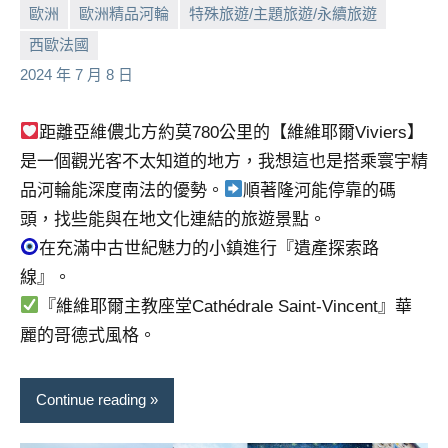
歐洲
歐洲精品河輪
特殊旅遊/主題旅遊/永續旅遊
西歐法國
小
No
2024 年 7 月 8 日
芳
comments
距離亞維儂北方約莫780公里的【維維耶爾Viviers】
是一個觀光客不太知道的地方，我想這也是搭乘寰宇精
品河輪能深度南法的優勢。
順著隆河能停靠的碼
頭，找些能與在地文化連結的旅遊景點。
在充滿中古世紀魅力的小鎮進行『遺產探索路
線』。
『維維耶爾主教座堂Cathédrale Saint-Vincent』華
麗的哥德式風格。
Continue reading