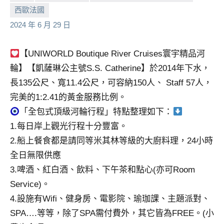
西歐法國
小
No
2024 年 6 月 29 日
芳
comments
【UNIWORLD Boutique River Cruises寰宇精品河
輪】【凱薩琳公主號S.S. Catherine】於2014年下水，
長135公尺、寬11.4公尺，可容納150人、 Staff 57人，
完美的1:2.41的黃金服務比例。
「全包式頂級河輪行程」特點整理如下：
1.每日岸上觀光行程十分豐富。
2.船上餐食都是請同等米其林等級的大廚料理，24小時
全日無限供應
3.啤酒、紅白酒、飲料、下午茶和點心(亦可Room
Service)。
4.設施有Wifi、健身房、電影院、瑜珈課、主題派對、
SPA….等等，除了SPA需付費外，其它皆為FREE。(小