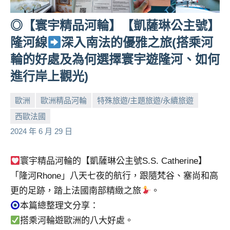
◎【寰宇精品河輪】【凱薩琳公主號】
隆河線
深入南法的優雅之旅(搭乘河
輪的好處及為何選擇寰宇遊隆河、如何
進行岸上觀光)
歐洲
歐洲精品河輪
特殊旅遊/主題旅遊/永續旅遊
西歐法國
小
No
2024 年 6 月 29 日
芳
comments
寰宇精品河輪的【凱薩琳公主號S.S. Catherine】
「隆河Rhone」八天七夜的航行，跟隨梵谷、塞尚和高
更的足跡，踏上法國南部精緻之旅
。
本篇總整理文分享：
搭乘河輪遊歐洲的八大好處。