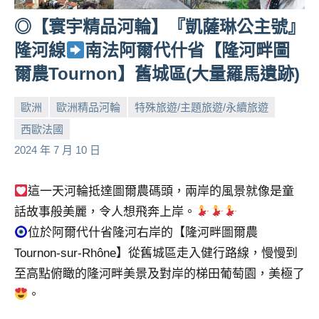
◎【寰宇精品河輪】『凱薩琳公主號』
隆河線
南法阿爾代什省【隆河畔圖
爾農Tournon】舊城區(大量羅馬遺跡)
歐洲
歐洲精品河輪
特殊旅遊/主題旅遊/永續旅遊
西歐法國
小
No
2024 年 7 月 10 日
芳
comments
這一天河輪抵達圖爾農碼頭，兩岸的風景就像是童
話故事般美麗，令人想飛奔上岸。
位於阿爾代什省隆河右岸的【隆河畔圖爾農
Tournon-sur-Rhône】從舊城區走入健行路線，慢慢到
至高點俯瞰的隆河畔美景及對岸的梯田葡萄園，美極了
。