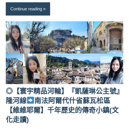
Continue reading
◎【寰宇精品河輪】『凱薩琳公主號』
隆河線
南法阿爾代什省蘇瓦松區
【維維耶爾】千年歷史的傳奇小鎮(文
化走讀)