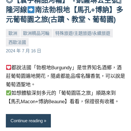
◎【寰宇精品河輪】『凱薩琳公主號』
隆河線
南法勃根地【馬孔+博訥】多
元葡萄園之旅(古蹟、教堂、葡萄園)
歐洲
歐洲精品河輪
特殊旅遊/主題旅遊/永續旅遊
西歐法國
小
No
2024 年 7 月 16 日
芳
comments
都說法國「勃根地Burgundy」是世界知名酒鄉，酒
莊葡萄園遍地開花，隨處都能品嚐名釀香氣，可以說是
葡萄酒聖地。
如想體驗深刻多元的「葡萄園區之旅」順路來到
【馬孔Macon+博訥Beaune】看看，保證很有收穫。
Continue reading