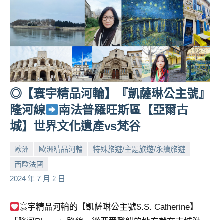
◎【寰宇精品河輪】『凱薩琳公主號』
隆河線
南法普羅旺斯區【亞爾古
城】世界文化遺產vs梵谷
歐洲
歐洲精品河輪
特殊旅遊/主題旅遊/永續旅遊
西歐法國
小
No
2024 年 7 月 2 日
芳
comments
寰宇精品河輪的【凱薩琳公主號S.S. Catherine】