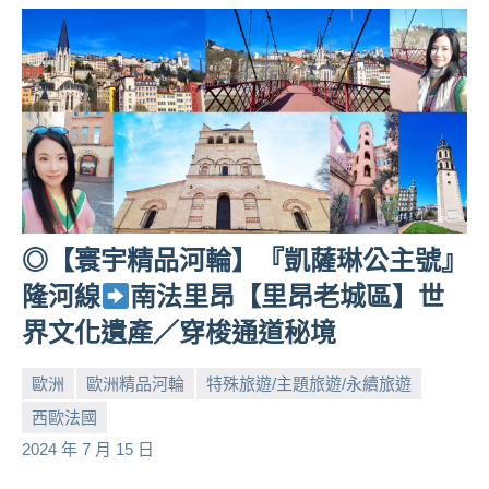
◎【寰宇精品河輪】『凱薩琳公主號』
隆河線
南法里昂【里昂老城區】世
界文化遺產／穿梭通道秘境
歐洲
歐洲精品河輪
特殊旅遊/主題旅遊/永續旅遊
西歐法國
小
No
2024 年 7 月 15 日
芳
comments