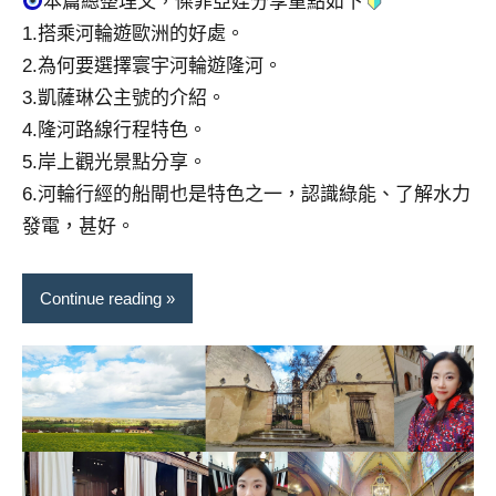
本篇總整理文，傑菲亞娃分享重點如下
景
節
1.搭乘河輪遊歐洲的好處。
目
2.為何要選擇寰宇河輪遊隆河。
主
3.凱薩琳公主號的介紹。
持、
4.隆河路線行程特色。
吳
5.岸上觀光景點分享。
哥
窟
6.河輪行經的船閘也是特色之一，認識綠能、了解水力
泰
發電，甚好。
國
旅
Continue reading
遊
書
作
者、
各
發
表
會