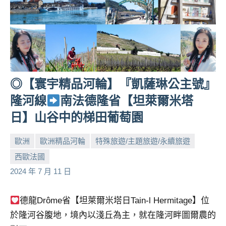
◎【寰宇精品河輪】『凱薩琳公主號』
隆河線
南法德隆省【坦萊爾米塔
日】山谷中的梯田葡萄園
歐洲
歐洲精品河輪
特殊旅遊/主題旅遊/永續旅遊
西歐法國
小
No
2024 年 7 月 11 日
芳
comments
德龍Drôme省【坦萊爾米塔日Tain-l Hermitage】位
於隆河谷腹地，境內以淺丘為主，就在隆河畔圖爾農的