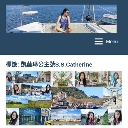
Skip
to
content
Menu
傑
★
傑
菲
菲
亞
標籤:
凱薩琳公主號S.S.Catherine
亞
娃
娃
粉
JEFFIA
絲
FANG
團、
主
題
旅
遊、
達