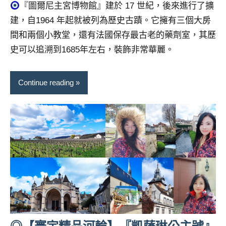
『圖爾尼主宮博物館』建於 17 世紀，後來進行了擴
專
建，自1964 年起就被列為歷史古蹟。它擁有三個大房
欄、
間和兩個小教堂，還有法國保存最古老的藥劑室，其歷
觀
光
史可以追溯到1685年左右，裝飾非常華麗。
局
合
Continue reading
作
達
人
對
象。
★