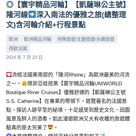
◎【寰宇精品河輪】【凱薩琳公主號】
人
隆河線
深入南法的優雅之旅(總整理
帶
路、
文)含河輪介紹+行程景點
旅
遊
歐洲
歐洲精品河輪
特殊旅遊/主題旅遊/永續旅遊
節
西歐法國
目
小
No
2024 年 7 月 23 日
來
芳
comments
賓、
News
流經法國東南部的「隆河Rhone」為歐洲最美的河流
金
之一。
傑菲亞娃搭乘【寰宇精品河輪UNIWORLD
探
Boutique River Cruises】優雅舒適的【凱薩琳公主號
號
S.S. Catherine】在專業的帶領下，遊覽著名的法國景
節
目
點，探訪人跡罕至的秘境，十足感受到歷史文化、田園
班
風景及醉人的酒香，如此漫遊歐洲又大有收穫的旅遊體
底、
驗真的是太完美了
。
外