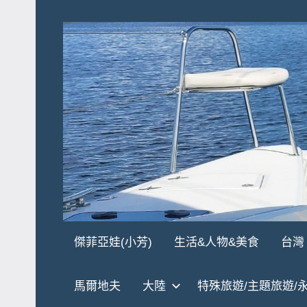
Skip
to
content
傑
★
傑菲亞娃(小芳)
生活&人物&美食
台灣
傑
菲
菲
馬爾地夫
大陸
特殊旅遊/主題旅遊/
亞
亞
娃