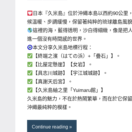
芳
comments
賓、
日本『久米島』位於沖繩本島以西約90公里
News
候溫暖、步調緩慢，保留著純粹的琉球離島風
金
這裡的海，藍得透明，沙白得細緻，像是把
探
進一個沒有時間感的世界。
號
本文分享久米島地標行程：
節
【終端之濱（はての浜）+「疊石」】。
目
【比屋定懸崖】【女岩】。
班
【具志川城跡】【宇江城城跡】。
底、
【真謝天后宮】。
外
【久米島紬之里「Yuimaru館」】
景
久米島的魅力，不在於熱鬧繁華，而在於它保
節
目
沖繩最純粹的模樣。
主
持、
Continue reading
吳