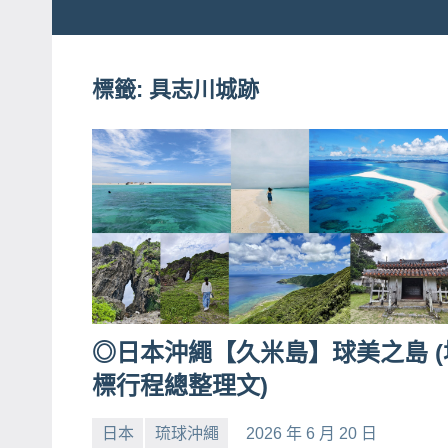
粉
娃
絲
團、
標籤:
具志川城跡
JEFFIA
主
FANG
題
旅
遊、
達
人
帶
路、
旅
◎日本沖繩【久米島】球美之島 (
遊
標行程總整理文)
節
目
日本
琉球沖繩
2026 年 6 月 20 日
小
No
來