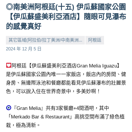
◎南美洲阿根廷(十五) 伊瓜蘇國家公園
人
帶
【伊瓜蘇盛美利亞酒店】隨眼可見瀑布
路、
的感覺真好
旅
遊
其它區域(阿拉伯/拉丁美洲/中南美洲...
阿根廷
節
小
No
2024 年 12 月 5 日
目
芳
comments
來
賓、
阿根廷【伊瓜蘇盛美利亞酒店Gran Melia Iguazu】
News
是伊瓜蘇國家公園內唯一一家飯店，飯店內的房間、健
金
身房、無邊際泳池和餐廳都能看見伊瓜蘇瀑布的壯麗景
探
色，可以說入住在世界奇景中，多美妙啊！
號
節
目
『Gran Melia』共有3家餐廳+4間酒吧，其中
班
「Merkado Bar & Restaurant」高挑空間布滿了綠色植
底、
栽，極為清新。
外