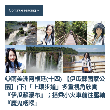
景
節
Continue reading
目
主
持、
吳
哥
窟
泰
國
旅
遊
書
◎南美洲阿根廷(十四) 【伊瓜蘇國家公
作
者、
園】(下)「上環步道」多重視角欣賞
各
『伊瓜蘇瀑布』；搭乘小火車前往壓軸
發
表
『魔鬼咽喉』
會