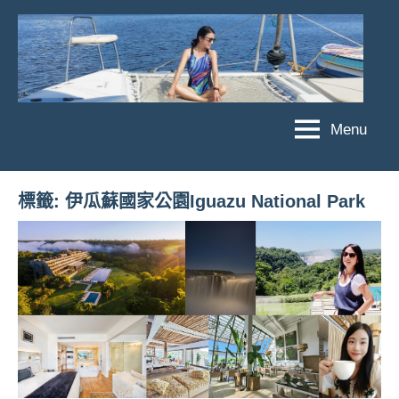
Skip
to
content
Menu
傑
★
傑
菲
菲
亞
標籤:
伊瓜蘇國家公園Iguazu National Park
亞
娃
娃
粉
JEFFIA
絲
FANG
團、
主
題
旅
遊、
達