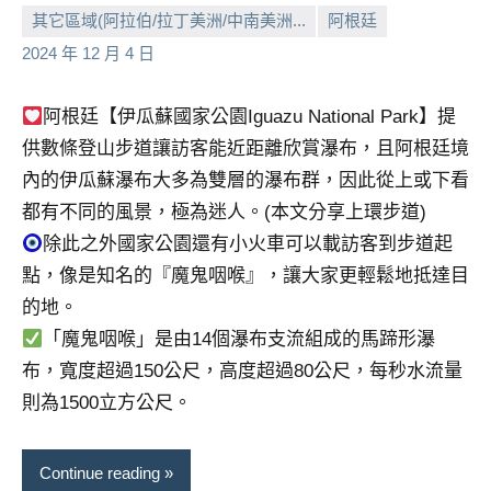
及
其它區域(阿拉伯/拉丁美洲/中南美洲...
阿根廷
活
小
No
2024 年 12 月 4 日
動
芳
comments
主
阿根廷【伊瓜蘇國家公園Iguazu National Park】提
持、
學
供數條登山步道讓訪客能近距離欣賞瀑布，且阿根廷境
校
內的伊瓜蘇瀑布大多為雙層的瀑布群，因此從上或下看
企
都有不同的風景，極為迷人。(本文分享上環步道)
業
除此之外國家公園還有小火車可以載訪客到步道起
講
點，像是知名的『魔鬼咽喉』，讓大家更輕鬆地抵達目
座、
部
的地。
落
「魔鬼咽喉」是由14個瀑布支流組成的馬蹄形瀑
客
布，寬度超過150公尺，高度超過80公尺，每秒水流量
及
則為1500立方公尺。
旅
遊
雜
Continue reading
誌