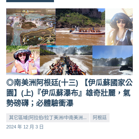
專
欄、
觀
光
局
合
作
達
人
對
◎南美洲阿根廷(十三) 【伊瓜蘇國家公
象。
★
園】(上)『伊瓜蘇瀑布』雄奇壯麗，氣
勢磅礴；必體驗衝瀑
其它區域(阿拉伯/拉丁美洲/中南美洲...
阿根廷
小
No
2024 年 12 月 3 日
芳
comments