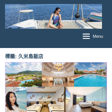
Skip
to
content
Menu
傑
★
傑
菲
菲
亞
標籤:
久米島飯店
亞
娃
娃
粉
JEFFIA
絲
FANG
團、
主
題
旅
遊、
達