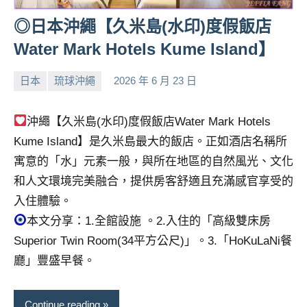
人
◎日本沖繩【久米島(水印)度假飯店
帶
Water Mark Hotels Kume Island】
路、
旅
遊
日本
琉球沖繩
2026 年 6 月 23 日
小
No
節
芳
comments
目
沖繩【久米島(水印)度假飯店Water Mark Hotels
來
Kume Island】是久米島最大的飯店。正如酒店名稱所
賓、
寓意的「水」元素一般，與所在地區的自然風光、文化
News
金
和人文環境完美融合，提供房客舒適且充滿感官享受的
探
入住體驗。
號
本文分享：1.全館設施 。2.入住的「高級雙床房
節
Superior Twin Room(34平方公尺)」。3.「HoKuLaNi餐
目
廳」豐盛早餐。
班
底、
外
Continue reading