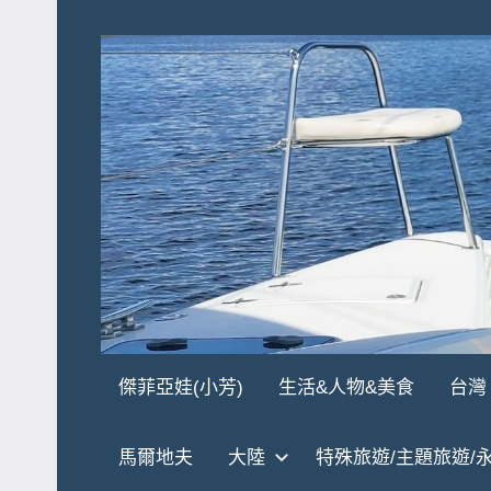
Skip
to
content
傑
★
傑菲亞娃(小芳)
生活&人物&美食
台灣
傑
菲
菲
馬爾地夫
大陸
特殊旅遊/主題旅遊/
亞
亞
娃