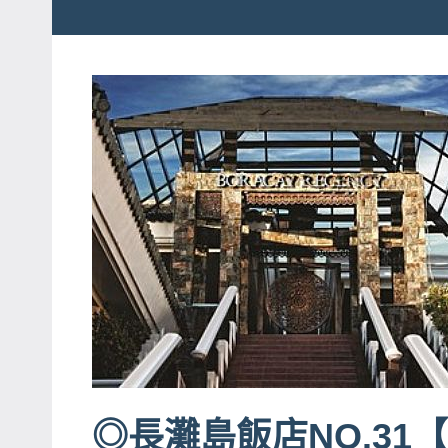
粉
娃
絲
團、
JEFFIA
主
FANG
題
旅
遊、
達
人
帶
路、
旅
遊
節
目
◎長灘島飯店NO.31【R
來