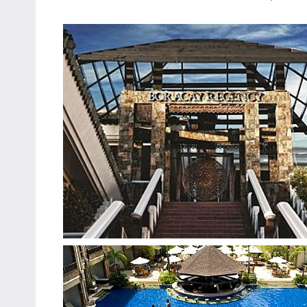
主
持、
學
校
企
業
講
座、
部
落
客
及
旅
遊
雜
誌