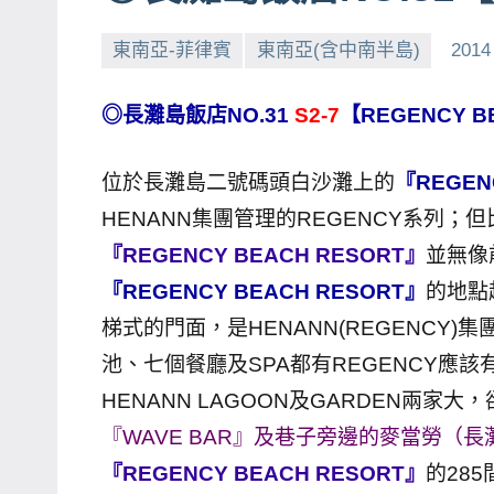
賓、
東南亞-菲律賓
東南亞(含中南半島)
2014
News
金
◎長灘島飯店NO.31
S2-7
【REGENCY B
探
號
位於長灘島二號碼頭白沙灘上的
『REGEN
節
目
HENANN集團管理的REGENCY系列
班
『REGENCY BEACH RESORT』
並無像
底、
『REGENCY BEACH RESORT』
的地點
外
梯式的門面，是HENANN(REGENC
景
池、七個餐廳及SPA都有REGENCY應
節
HENANN LAGOON及GARDEN兩家
目
主
『WAVE BAR』及巷子旁邊的麥當勞（
持、
『REGENCY BEACH RESORT』
的285
吳