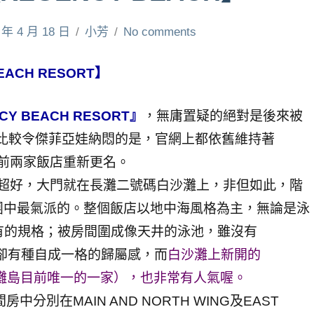
 年 4 月 18 日
小芳
No comments
EACH RESORT】
CY BEACH RESORT』
，無庸置疑的絕對是後來被
；但比較令傑菲亞娃納悶的是，官網上都依舊維持著
前兩家飯店重新更名。
超好，大門就在長灘二號碼白沙灘上，非但如此，階
Y)集團中最氣派的。整個飯店以地中海風格為主，無論是泳
該有的規格；被房間圍成像天井的泳池，雖沒有
大，卻有種自成一格的歸屬感，而
白沙灘上新開的
長灘島目前唯一的一家），也非常有人氣喔。
間房中分別在MAIN AND NORTH WING及EAST