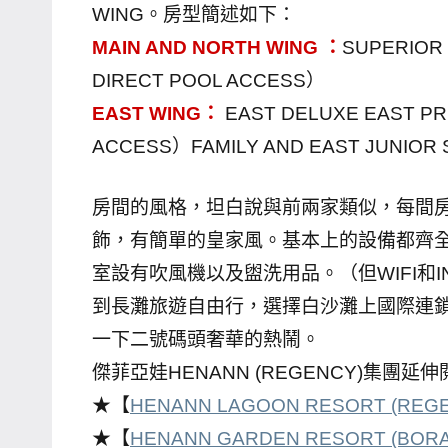
WING。房型簡述如下：
哥
MAIN AND NORTH WING ：
SUPERIOR
窟
DIRECT POOL ACCESS）
泰
EAST WING：
EAST DELUXE EAST PR
國
旅
ACCESS）FAMILY AND EAST JUNIOR 
遊
書
房間的風格，坦白說與前兩家類似，每間
作
飾，有簡單的皇家風。基本上的設備都齊全
者、
室設有吹風機以及盥洗用品。（但WIFI和IN
各
到長灘旅遊自由行，選擇白沙灘上國際連
發
表
一下二號碼頭奢華的熱鬧。
會
傑菲亞娃HENANN (REGENCY)集團延
及
★【
HENANN LAGOON RESORT (REG
活
★【
HENANN GARDEN RESORT (BOR
動