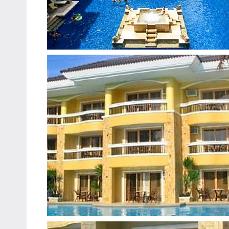
專
欄、
觀
光
局
合
作
達
人
對
象。
★