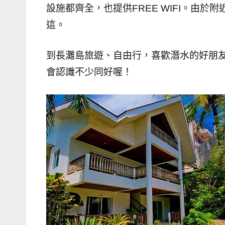
設施都齊全，也提供FREE WIFI。由
哥
這。
窟
泰
到長灘島旅遊、自由行，喜歡潛水的好朋
國
旅
會認識不少同好喔！
遊
書
作
者、
各
發
表
會
及
活
動