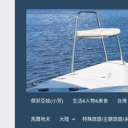
Skip
to
content
傑
★
傑菲亞娃(小芳)
生活&人物&美食
台灣
傑
菲
菲
馬爾地夫
大陸
特殊旅遊/主題旅遊/
亞
亞
娃