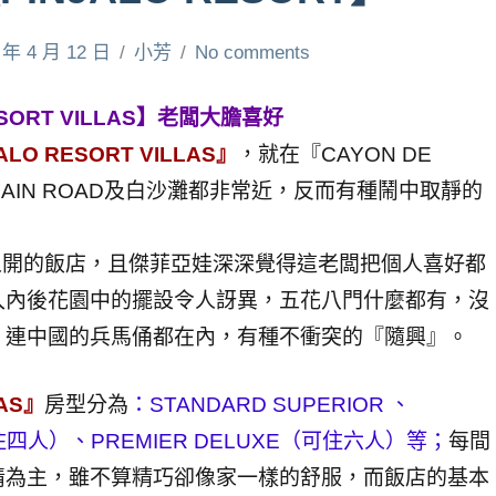
 年 4 月 12 日
小芳
No comments
ESORT VILLAS】老闆大膽喜好
ALO RESORT VILLAS』
，就在『CAYON DE
AIN ROAD及白沙灘都非常近，反而有種鬧中取靜的
人開的飯店，且傑菲亞娃深深覺得這老闆把個人喜好都
入內後花園中的擺設令人訝異，五花八門什麼都有，沒
，連中國的兵馬俑都在內，有種不衝突的『隨興』。
LAS』
房型分為
：STANDARD SUPERIOR 、
（可住四人）、PREMIER DELUXE（可住六人）等；
每間
情為主，雖不算精巧卻像家一樣的舒服，而飯店的基本