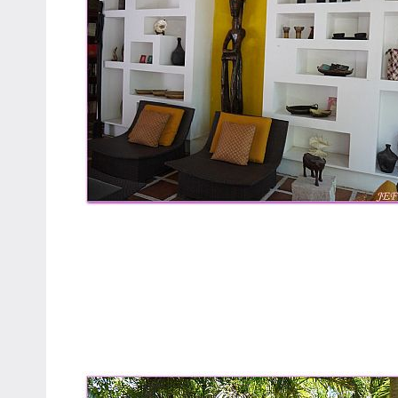
專
欄、
觀
光
局
合
作
達
人
對
象。
★