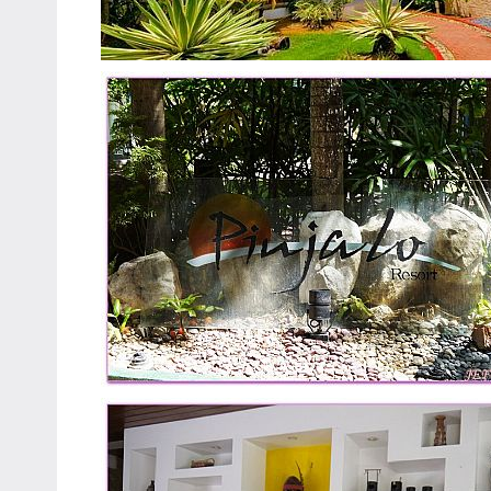
主
持、
學
校
企
業
講
座、
部
落
客
及
旅
遊
雜
誌