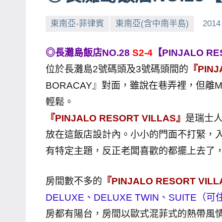
賓、
東南亞-菲律賓
東南亞(含中南半島)
2014
News
金
◎長灘島飯店NO.28
S2-4
【PINJALO R
探
位於長灘島2號碼頭及3號碼頭間的
『PINJ
號
節
BORACAY』對面，雖說在巷弄裡，但離M
目
輕鬆。
班
『PINJALO RESORT VILLAS』
是瑞士
底、
放在這飯店設計內。小小的門面不打緊，
外
有特定主題，反正老闆喜歡的都擺上去了
景
節
房間數不多的
『PINJALO RESORT VIL
目
主
DELUXE、DELUXE TWIN、SUITE
持、
房都有陽台，房間以歐式混菲式的熱帶風
吳