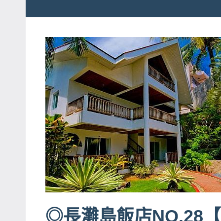
粉
娃
絲
團、
JEFFIA
主
FANG
題
旅
遊、
達
人
帶
路、
旅
遊
節
目
◎長灘島飯店NO.28【P
來