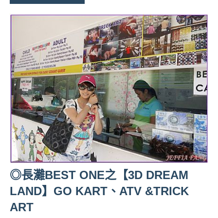
及
活
動
主
持、
學
校
企
業
講
座、
部
落
客
及
◎長灘BEST ONE之【3D DREAM
旅
LAND】GO KART、ATV &TRICK
遊
ART
雜
誌