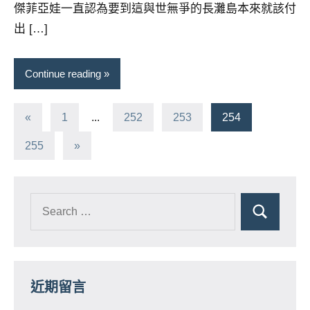
傑菲亞娃一直認為要到這與世無爭的長灘島本來就該付
出 […]
Continue reading
文
Previous
«
1
...
252
253
254
Posts
章
Next
255
»
Posts
分
頁
近期留言