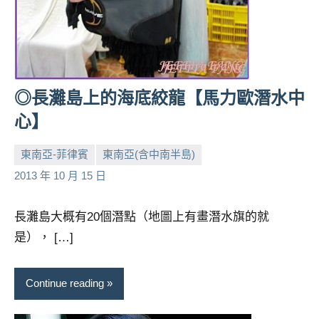
◎長灘島上的海底絞龍【馬力歐潛水中
心】
東南亞-菲律賓
東南亞(含中南半島)
小
No
2013 年 10 月 15 日
芳
comments
長灘島大概有20個潛點（地圖上有畫潛水旗的就
是）， […]
Continue reading