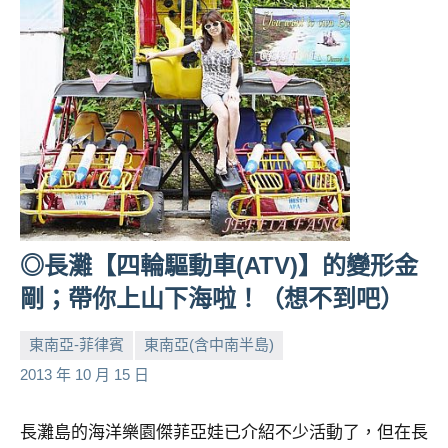
◎長灘【四輪驅動車(ATV)】的變形金
剛；帶你上山下海啦！（想不到吧）
東南亞-菲律賓
東南亞(含中南半島)
小
No
2013 年 10 月 15 日
芳
comments
長灘島的海洋樂園傑菲亞娃已介紹不少活動了，但在長