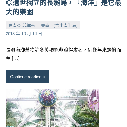
◎遺世獨立的長灘島，『海洋』是它最
大的樂園
東南亞-菲律賓
東南亞(含中南半島)
小
No
2013 年 10 月 14 日
芳
comments
長灘海灘榮獲許多獎項絕非浪得虛名，近幾年來蜂擁而
至 […]
Continue reading