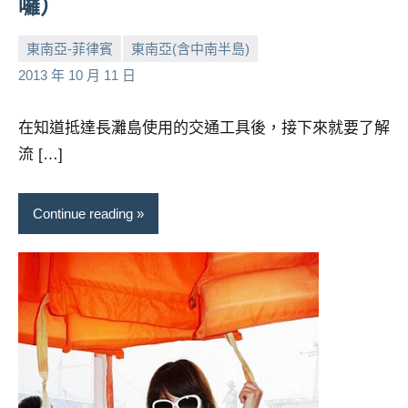
囉）
東南亞-菲律賓
東南亞(含中南半島)
小
No
2013 年 10 月 11 日
芳
comments
在知道抵達長灘島使用的交通工具後，接下來就要了解
流 […]
Continue reading