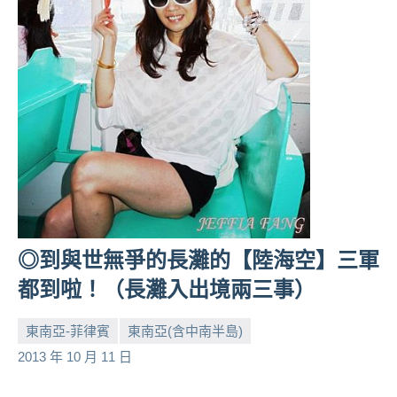
◎到與世無爭的長灘的【陸海空】三軍
都到啦！（長灘入出境兩三事）
東南亞-菲律賓
東南亞(含中南半島)
小
No
2013 年 10 月 11 日
芳
comments