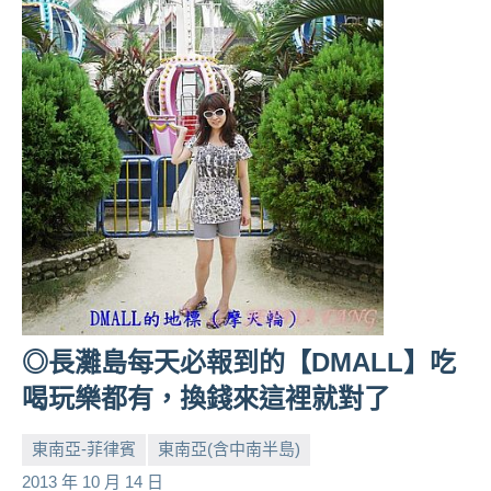
◎長灘島每天必報到的【DMALL】吃
喝玩樂都有，換錢來這裡就對了
東南亞-菲律賓
東南亞(含中南半島)
小
No
2013 年 10 月 14 日