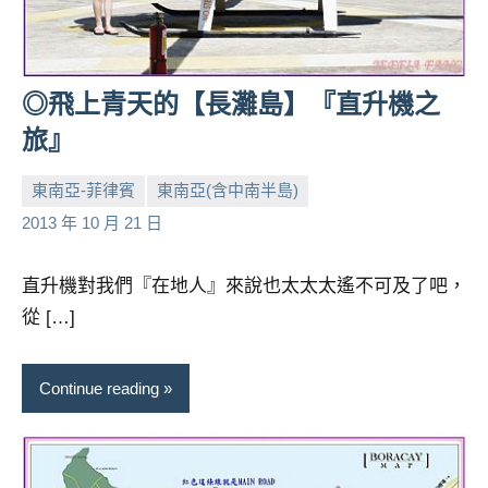
人
帶
路、
◎飛上青天的【長灘島】『直升機之
旅
遊
旅』
節
目
東南亞-菲律賓
東南亞(含中南半島)
來
小
No
2013 年 10 月 21 日
賓、
芳
comments
News
直升機對我們『在地人』來說也太太太遙不可及了吧，
金
探
從 […]
號
節
Continue reading
目
班
底、
外