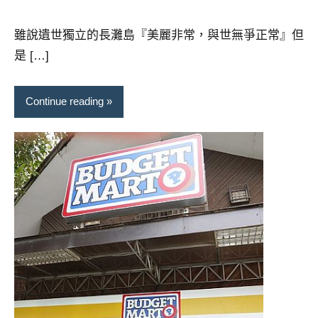
芳
comments
雖說遺世獨立的長灘島『美麗非常，與世無爭正常』但
是 […]
Continue reading