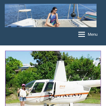
Skip
to
content
Menu
傑
★
傑
菲
菲
亞
亞
娃
娃
粉
JEFFIA
絲
FANG
團、
主
題
旅
遊、
達