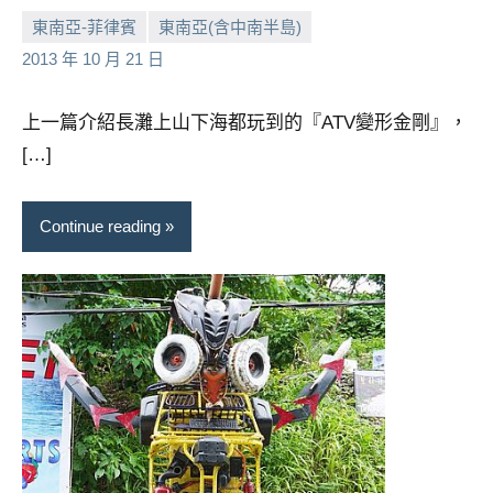
專
東南亞-菲律賓
東南亞(含中南半島)
欄、
小
No
2013 年 10 月 21 日
觀
芳
comments
光
上一篇介紹長灘上山下海都玩到的『ATV變形金剛』，
局
[…]
合
作
達
Continue reading
人
對
象。
★