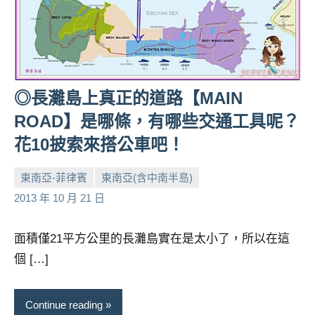
景
節
目
主
持、
吳
◎長灘島上真正的道路【MAIN
哥
ROAD】是哪條，有哪些交通工具呢？
窟
泰
花10披索來搭公車吧！
國
旅
東南亞-菲律賓
東南亞(含中南半島)
遊
小
No
2013 年 10 月 21 日
書
芳
comments
作
面積僅21平方公里的長灘島實在是太小了，所以在這
者、
各
個 […]
發
表
Continue reading
會