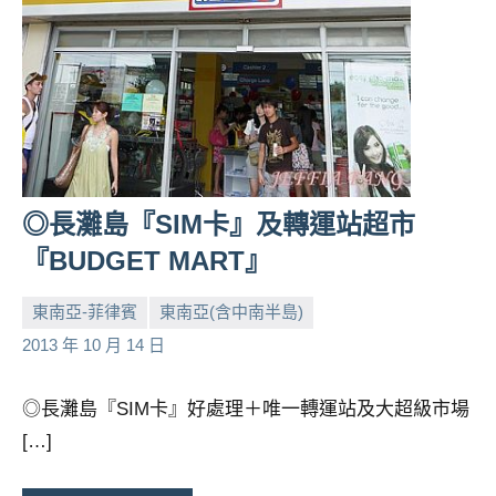
◎長灘島『SIM卡』及轉運站超市
『BUDGET MART』
東南亞-菲律賓
東南亞(含中南半島)
小
No
2013 年 10 月 14 日
芳
comments
◎長灘島『SIM卡』好處理＋唯一轉運站及大超級市場
[…]