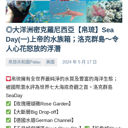
◎大洋洲密克羅尼西亞【帛琉】Sea
Day(一)上帝的水族箱；洛克群島～令
人心花怒放的浮潛
帛琉共和國Palau
美國
2024 年 5 月 17 日
小
No
芳
comments
帛琉擁有全世界最純淨的水質及豐富的海洋生態；
被國際潛水評為世界七大海底奇觀之首。洛克群島
SeaDay
【玫瑰珊瑚礁Rose Garden】
【大斷層Big Drop-off】
【德國水道German Channel】