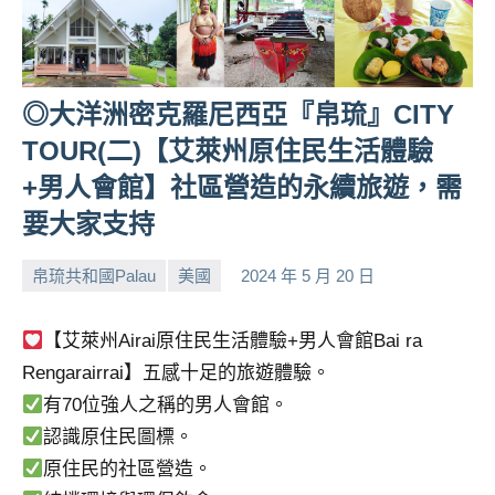
◎大洋洲密克羅尼西亞『帛琉』CITY
TOUR(二)【艾萊州原住民生活體驗
+男人會館】社區營造的永續旅遊，需
要大家支持
帛琉共和國Palau
美國
2024 年 5 月 20 日
小
No
芳
comments
【艾萊州Airai原住民生活體驗+男人會館Bai ra
Rengarairrai】五感十足的旅遊體驗。
有70位強人之稱的男人會館。
認識原住民圖標。
原住民的社區營造。