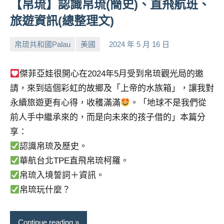
【帛琉】認識帛琉(簡史)、直飛航班、
旅遊資訊(總整理文)
帛琉共和國Palau
美國
2024 年 5 月 16 日
小
No
芳
comments
傑菲亞娃很開心在2024年5月受到帛琉觀光局的邀
請，來到這個彩虹的故鄉及「上帝的水族箱」，讓我對
永續旅遊更有心得，收穫滿滿
。「地球不是我們從
前人手中繼承來的，而是向未來的孩子借的」本篇分
享：
認識帛琉及歷史。
華航台北TPE直飛帛琉柯羅。
帛琉入境誓詞＋資訊。
帛琉玩什麼？
Continue reading