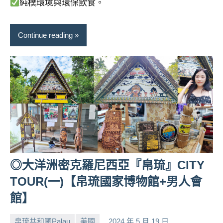
純樸環境與環保飲食。
Continue reading
◎大洋洲密克羅尼西亞『帛琉』CITY
TOUR(一)【帛琉國家博物館+男人會
館】
帛琉共和國Palau
美國
2024 年 5 月 19 日