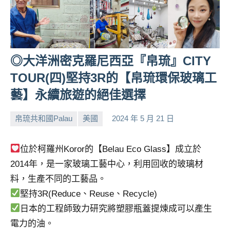
專
欄、
觀
光
◎大洋洲密克羅尼西亞『帛琉』CITY
局
合
TOUR(四)堅持3R的【帛琉環保玻璃工
作
藝】永續旅遊的絕佳選擇
達
人
帛琉共和國Palau
美國
2024 年 5 月 21 日
對
小
No
象。
芳
comments
★
位於柯羅州Koror的【Belau Eco Glass】成立於
2014年，是一家玻璃工藝中心，利用回收的玻璃材
料，生產不同的工藝品。
堅持3R(Reduce、Reuse、Recycle)
日本的工程師致力研究將塑膠瓶蓋提煉成可以產生
電力的油。