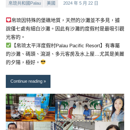
帛琉共和國Palau
美國
2024 年 5 月 22 日
及
小
No
活
芳
comments
動
帛琉因特殊的堡礁地質，天然的沙灘並不多見，據
主
說僅七處有細白沙灘。因此有沙灘的度假村是最吸引觀
持、
光客的。
學
【帛琉太平洋度假村Palau Pacific Resort】有專屬
校
企
的沙灘、碼頭、瀉湖、多元客房及水上屋…尤其是美麗
業
的夕陽，極好。
講
座、
部
Continue reading
落
客
及
旅
遊
雜
誌