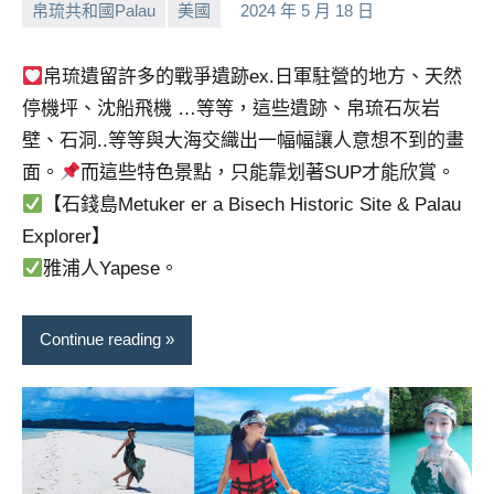
帛琉共和國Palau
美國
2024 年 5 月 18 日
小
No
芳
comments
帛琉遺留許多的戰爭遺跡ex.日軍駐營的地方、天然
停機坪、沈船飛機 …等等，這些遺跡、帛琉石灰岩
壁、石洞..等等與大海交織出一幅幅讓人意想不到的畫
面。
而這些特色景點，只能靠划著SUP才能欣賞。
【石錢島Metuker er a Bisech Historic Site & Palau
Explorer】
雅浦人Yapese。
Continue reading