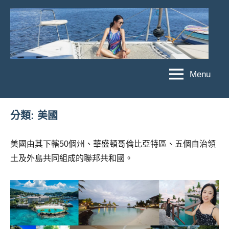
Skip
to
content
Menu
傑
★
傑
菲
菲
亞
分類:
美國
亞
娃
娃
粉
美國由其下轄50個州、華盛頓哥倫比亞特區、五個自治領
JEFFIA
絲
土及外島共同組成的聯邦共和國。
FANG
團、
主
題
旅
遊、
達