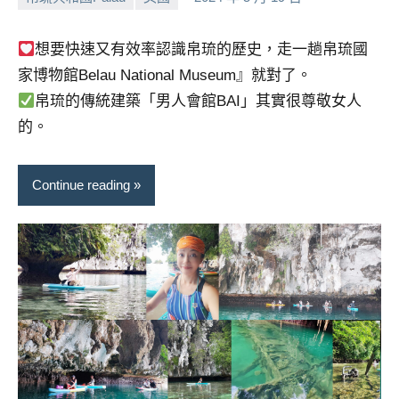
小
No
芳
comments
想要快速又有效率認識帛琉的歷史，走一趟帛琉國
家博物館Belau National Museum』就對了。
帛琉的傳統建築「男人會館BAI」其實很尊敬女人
的。
Continue reading