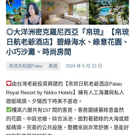
人
帶
路、
旅
◎大洋洲密克羅尼西亞『帛琉』【帛琉
遊
日航老爺酒店】碧綠海水、綠意花園、
節
目
小巧沙灘、時尚房間
來
賓、
帛琉共和國Palau
美國
2024 年 5 月 23 日
小
No
News
芳
comments
金
由台灣老爺投資興建的【帛琉日航老爺酒店Palau
探
Royal Resort by Nikko Hotels】擁有人工海灘與私人
號
節
遊艇碼頭，夕陽西下時美不甚收。
目
樓高六層共有157 間的客房，客房圍繞著綠意盎然
班
的花園、中庭池塘、綜合泳池，面對著碧綠的大海或遊
底、
艇碼頭，完善的公共設施，整體來說非常舒適，是能好
外