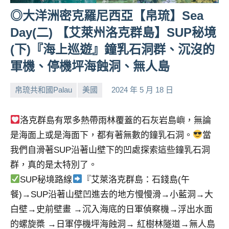
◎大洋洲密克羅尼西亞【帛琉】Sea
Day(二) 【艾萊州洛克群島】SUP秘境
(下)『海上巡遊』鐘乳石洞群、沉沒的
軍機、停機坪海蝕洞、無人島
帛琉共和國Palau
美國
2024 年 5 月 18 日
小
No
芳
comments
洛克群島有眾多熱帶雨林覆蓋的石灰岩島嶼，無論
是海面上或是海面下，都有著無數的鐘乳石洞。
當
我們自滑著SUP沿著山壁下的凹處探索這些鐘乳石洞
群，真的是太特別了。
SUP秘境路線
『艾萊洛克群島：石錢島(午
餐)→SUP沿著山壁凹進去的地方慢慢滑→小藍洞→大
白壁→史前壁畫 →沉入海底的日軍偵察機→浮出水面
的螺旋槳 →日軍停機坪海蝕洞→ 紅樹林隧道→無人島