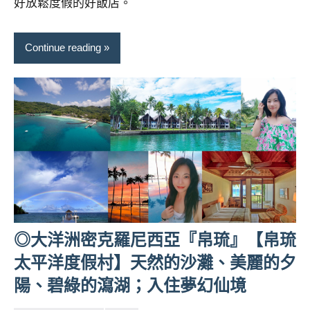
好放鬆度假的好飯店。
景
節
目
Continue reading
主
持、
吳
哥
窟
泰
國
旅
遊
書
作
◎大洋洲密克羅尼西亞『帛琉』【帛琉
者、
各
太平洋度假村】天然的沙灘、美麗的夕
發
陽、碧綠的瀉湖；入住夢幻仙境
表
會