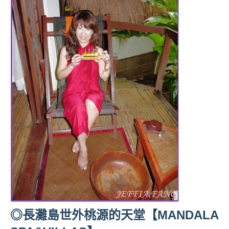
人
帶
路、
旅
遊
節
目
來
賓、
News
金
探
號
節
目
班
底、
◎長灘島世外桃源的天堂【MANDALA
外