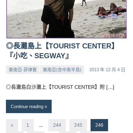
◎長灘島上【TOURIST CENTER】
『小吃、SEGWAY』
東南亞-菲律賓
東南亞(含中南半島)
2013 年 12 月 4 日
小
No
芳
comments
◎長灘島白沙灘上【TOURIST CENTER】附 […]
Continue reading
文
Previous
«
1
...
244
245
246