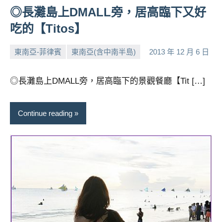
◎長灘島上DMALL旁，居高臨下又好
吃的【Titos】
東南亞-菲律賓
東南亞(含中南半島)
2013 年 12 月 6 日
小
No
芳
comments
◎長灘島上DMALL旁，居高臨下的景觀餐廳【Tit […]
Continue reading