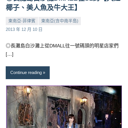
椰子、美人魚及牛大王】
東南亞-菲律賓
東南亞(含中南半島)
小
No
2013 年 12 月 10 日
芳
comments
◎長灘島白沙灘上從DMALL往一號碼頭的明星店家們
[…]
Continue reading