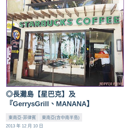
◎長灘島【星巴克】及
『GerrysGrill、MANANA】
東南亞-菲律賓
東南亞(含中南半島)
小
No
2013 年 12 月 10 日