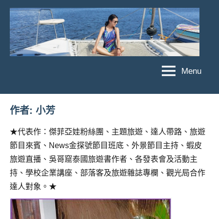
Skip
to
content
Menu
傑
★
傑
菲
菲
亞
作者:
小芳
亞
娃
娃
★代表作：傑菲亞娃粉絲團、主題旅遊、達人帶路、旅遊
粉
JEFFIA
節目來賓、News金探號節目班底、外景節目主持、蝦皮
絲
FANG
團、
旅遊直播、吳哥窟泰國旅遊書作者、各發表會及活動主
主
持、學校企業講座、部落客及旅遊雜誌專欄、觀光局合作
題
達人對象。★
旅
遊、
達