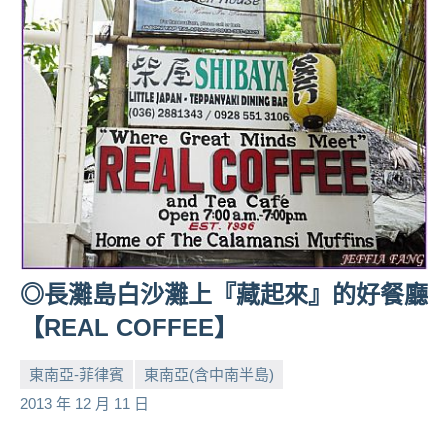
◎長灘島白沙灘上『藏起來』的好餐廳
【REAL COFFEE】
東南亞-菲律賓
東南亞(含中南半島)
小
No
2013 年 12 月 11 日
芳
comments