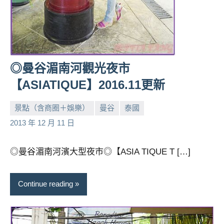
◎曼谷湄南河觀光夜市
【ASIATIQUE】2016.11更新
景點（含商圈＋娛樂）
曼谷
泰國
小
No
2013 年 12 月 11 日
芳
comments
◎曼谷湄南河濱大型夜市◎【ASIA TIQUE T […]
Continue reading