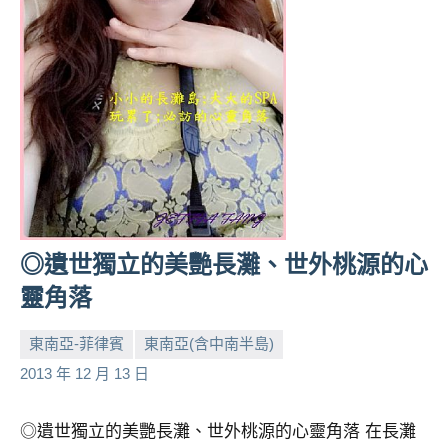
及
活
動
主
持、
學
校
企
業
講
座、
◎遺世獨立的美艷長灘、世外桃源的心
部
靈角落
落
客
東南亞-菲律賓
東南亞(含中南半島)
及
小
No
2013 年 12 月 13 日
旅
芳
comments
遊
雜
◎遺世獨立的美艷長灘、世外桃源的心靈角落 在長灘
誌