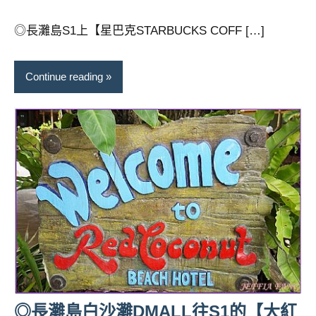
芳
comments
◎長灘島S1上【星巴克STARBUCKS COFF […]
Continue reading
◎長灘島白沙灘DMALL往S1的【大紅