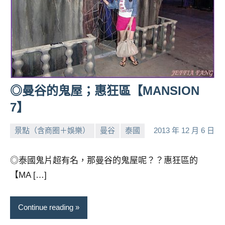
◎曼谷的鬼屋；惠狂區【MANSION
7】
景點（含商圈＋娛樂）
曼谷
泰國
2013 年 12 月 6 日
小
No
芳
comments
◎泰國鬼片超有名，那曼谷的鬼屋呢？？惠狂區的
【MA […]
Continue reading