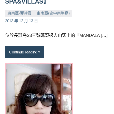
SPA&VILLAS】
景
節
東南亞-菲律賓
東南亞(含中南半島)
目
主
小
No
2013 年 12 月 13 日
持、
芳
comments
吳
位於長灘島S3三號碼頭過去山頭上的『MANDALA […]
哥
窟
泰
Continue reading
國
旅
遊
書
作
者、
各
發
表
會