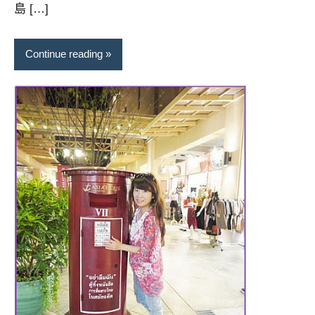
島 […]
專
欄、
觀
Continue reading
光
局
合
作
達
人
對
象。
★