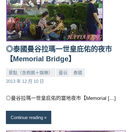
◎泰國曼谷拉瑪一世皇庇佑的夜市
【Memorial Bridge】
景點（含商圈＋娛樂）
曼谷
泰國
小
No
2013 年 12 月 10 日
芳
comments
◎曼谷拉瑪一世皇庇佑的當地夜市【Memorial […]
Continue reading