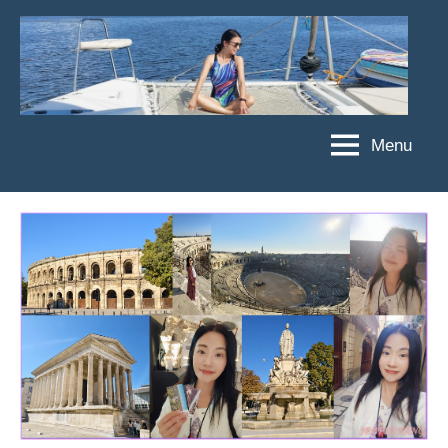
Skip
to
content
Menu
傑
★
傑
菲
菲
亞
亞
娃
娃
粉
JEFFIA
絲
FANG
團、
主
題
旅
遊、
達