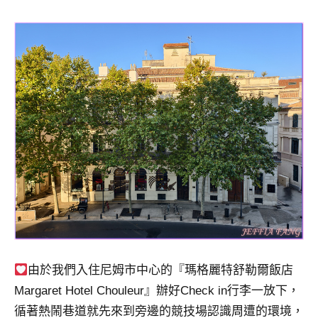
及
活
動
主
持、
學
校
企
業
講
座、
部
落
客
及
旅
由於我們入住尼姆市中心的『瑪格麗特舒勒爾飯店
遊
Margaret Hotel Chouleur』辦好Check in行李一放下，
雜
循著熱鬧巷道就先來到旁邊的競技場認識周遭的環境，
誌