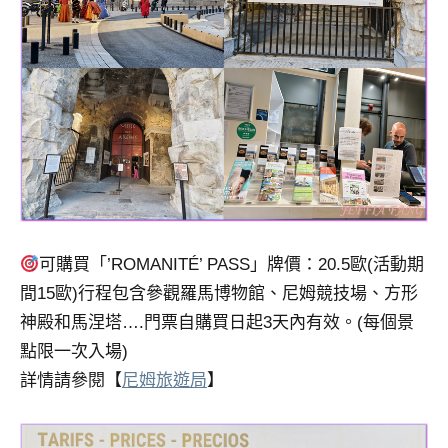
可購買「’ROMANITÉ’ PASS」牌價：20.5歐(活動期
間15歐)行程包含參觀羅馬博物館、尼姆競技場、方形
神殿和馬涅塔….門票自購買日起3天內有效。(每個景
點限一次入場)
詳情請參閱【
尼姆旅遊局
】