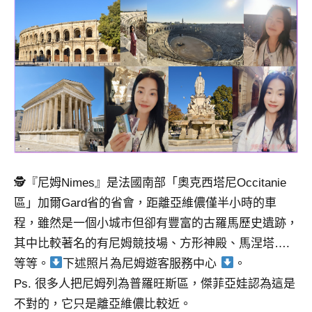
景
節
目
主
持、
吳
哥
窟
泰
國
旅
🕵
『尼姆Nimes』是法國南部「奧克西塔尼Occitanie
遊
區」加爾Gard省的省會，距離亞維儂僅半小時的車
書
作
程，雖然是一個小城市但卻有豐富的古羅馬歷史遺跡，
者、
其中比較著名的有尼姆競技場、方形神殿、馬涅塔….
各
等等。
下述照片為尼姆遊客服務中心
。
發
Ps. 很多人把尼姆列為普羅旺斯區，傑菲亞娃認為這是
表
不對的，它只是離亞維儂比較近。
會