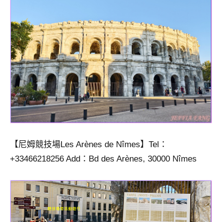
【尼姆競技場Les Arènes de Nîmes】Tel：
+33466218256 Add：Bd des Arènes, 30000 Nîmes