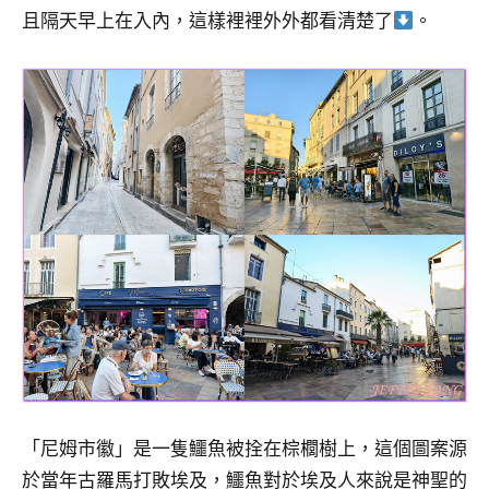
且隔天早上在入內，這樣裡裡外外都看清楚了
。
專
欄、
觀
光
局
合
作
達
人
對
象。
★
「尼姆市徽」是一隻鱷魚被拴在棕櫚樹上，這個圖案源
於當年古羅馬打敗埃及，鱷魚對於埃及人來說是神聖的