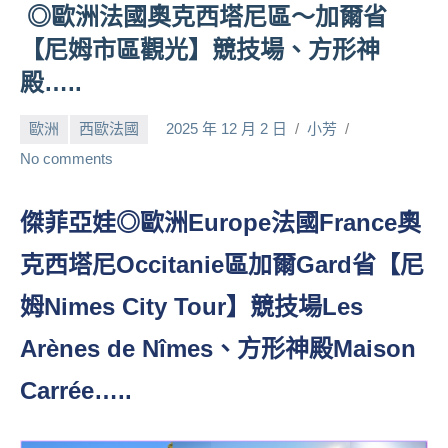
◎歐洲法國奧克西塔尼區～加爾省
人
【尼姆市區觀光】競技場、方形神
帶
路、
殿…..
旅
遊
歐洲
西歐法國
2025 年 12 月 2 日
小芳
節
No comments
目
來
賓、
傑菲亞娃◎歐洲Europe法國France奧
News
克西塔尼Occitanie區加爾Gard省【尼
金
探
姆Nimes City Tour】競技場Les
號
節
Arènes de Nîmes、方形神殿Maison
目
班
Carrée…..
底、
外