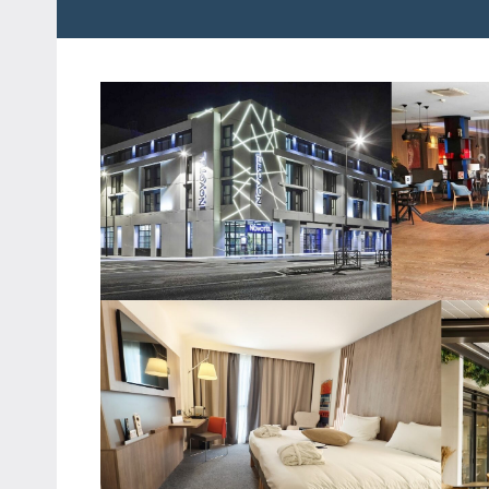
粉
娃
絲
團、
JEFFIA
主
FANG
題
旅
遊、
達
人
帶
路、
旅
遊
節
目
來