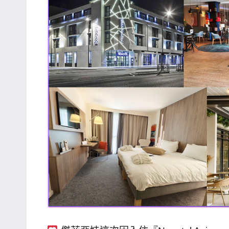
哥
窟
泰
國
旅
遊
書
作
者、
各
發
表
會
及
活
動