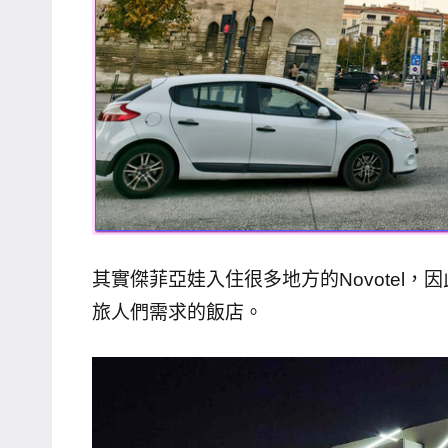
專
欄、
觀
光
局
合
作
達
人
其實傑菲亞娃入住很多地方的Novotel
對
象。
旅人們需求的飯店。
★