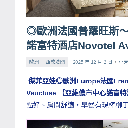
賓、
News
金
◎歐洲法國普羅旺斯
探
號
諾富特酒店Novotel Avi
節
目
歐洲
西歐法國
2025 年 12 月 2 日
小
班
底、
傑菲亞娃◎歐洲Europe法國Fran
外
景
Vaucluse 【亞維儂市中心諾富特酒店No
節
點好、房間舒適，早餐有現榨柳
目
主
持、
吳