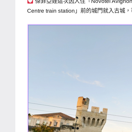
傑菲亞娃這次因入住『Novotel Avignon
主
Centre train station」前的城門就
持、
學
校
企
業
講
座、
部
落
客
及
旅
遊
雜
誌