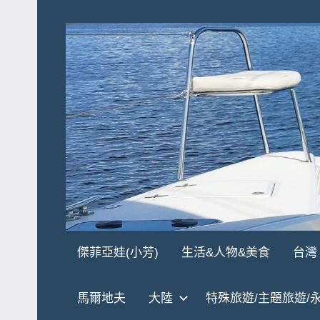
Skip
to
content
傑
★
傑菲亞娃(小芳)
生活&人物&美食
台灣
傑
菲
菲
馬爾地夫
大陸
特殊旅遊/主題旅遊/
亞
亞
娃