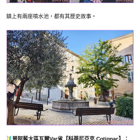
鎮上有兩座噴水池，都有其歷史故事。
普阿藍大區瓦爾
Var
省
【科蒂尼亞克 Cotignac】：