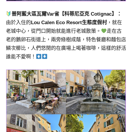
普阿藍大區瓦爾
Var
省
【科蒂尼亞克 Cotignac】：
由於入住的
Lou Calen Eco Resort生態度假村
，就在
老城中心，從門口開始就能進行老城散策。
走在古
老的鵝卵石街道上，兩旁綠樹成蔭，特色餐廳和麵包店
鱗次櫛比，人們悠閒的在廣場上喝著咖啡，這樣的舒活
誰能不愛啊！