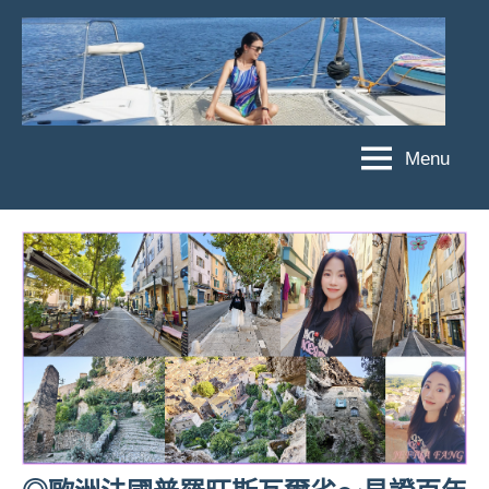
Skip
to
content
Menu
傑
★
傑
菲
菲
亞
亞
娃
娃
粉
JEFFIA
絲
FANG
團、
主
題
旅
遊、
達