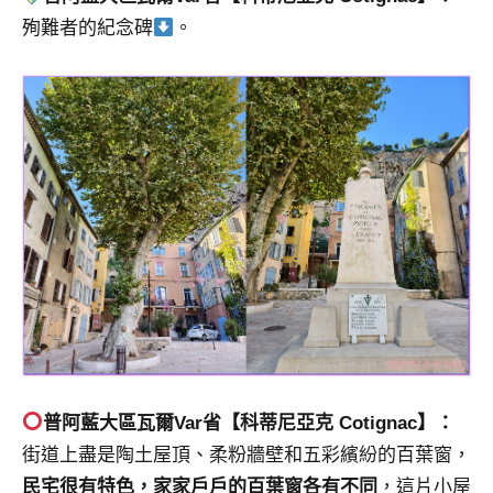
殉難者的紀念碑
。
普阿藍大區瓦爾
Var
省
【科蒂尼亞克 Cotignac】：
街道上盡是陶土屋頂、柔粉牆壁和五彩繽紛的百葉窗，
民宅很有特色，家家戶戶的百葉窗各有不同
，這片小屋