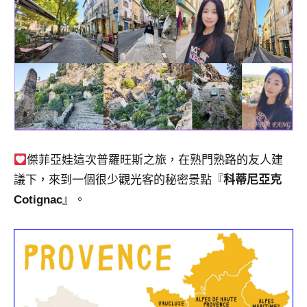
景
節
目
主
持、
吳
哥
窟
泰
國
傑菲亞娃這次普羅旺斯之旅，在熟門熟路的友人建
旅
議下，來到一個很少觀光客的秘密景點『
科蒂尼亞克
遊
Cotignac
』。
書
作
者、
各
發
表
會