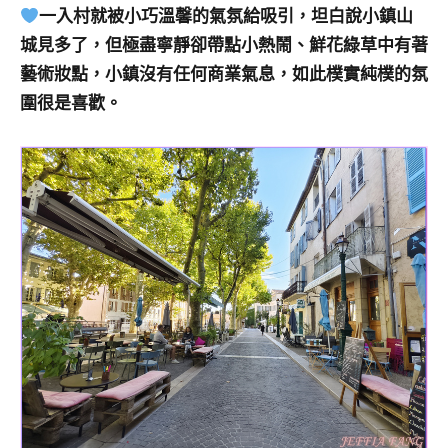
一入村就被小巧溫馨的氣氛給吸引，坦白說小鎮山
城見多了，但極盡寧靜卻帶點小熱鬧、鮮花綠草中有著
藝術妝點，小鎮沒有任何商業氣息，如此樸實純樸的氛
圍很是喜歡。