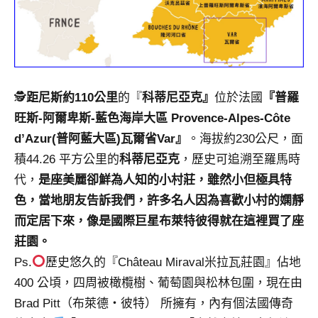
及
活
動
主
持、
學
🕵️
距尼斯約110公里
的『
科蒂尼亞克』
位於法國
『普羅
校
旺斯-阿爾卑斯-藍色海岸大區 Provence-Alpes-Côte
企
d’Azur(普阿藍大區)瓦爾省Var』
。海拔約230公尺，面
業
積44.26 平方公里的
科蒂尼亞克
，歷史可追溯至羅馬時
講
代，
是座美麗卻鮮為人知的小村莊，雖然小但極具特
座、
部
色，當地朋友告訴我們，許多名人因為喜歡小村的嫻靜
落
而定居下來，像是國際巨星布萊特彼得就在這裡買了座
客
莊園。
及
Ps.
歷史悠久的『Château Miraval米拉瓦莊園』佔地
旅
400 公頃，四周被橄欖樹、葡萄園與松林包圍，現在由
遊
雜
Brad Pitt（布萊德・彼特） 所擁有，內有個法國傳奇
誌