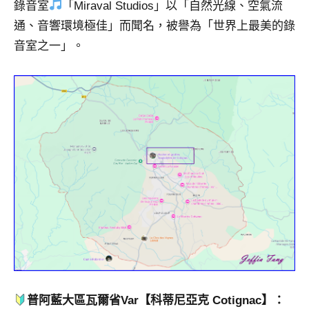
錄音室
「Miraval Studios」以「自然光線、空氣流
專
通、音響環境極佳」而聞名，被譽為「世界上最美的錄
欄、
音室之一」。
觀
光
局
合
作
達
人
對
象。
★
普阿藍大區瓦爾省Var
【科蒂尼亞克 Cotignac】：