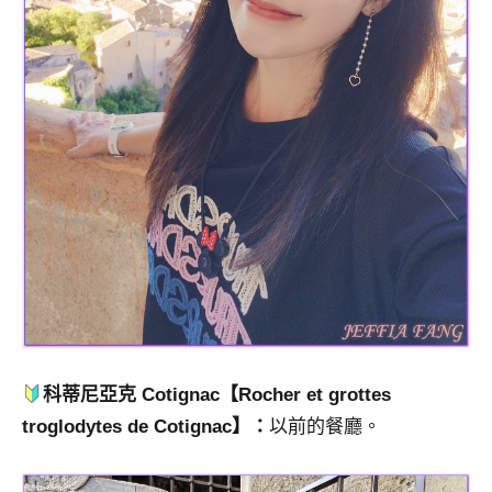
科蒂尼亞克 Cotignac
【Rocher et grottes
troglodytes de Cotignac】：
以前的餐廳。