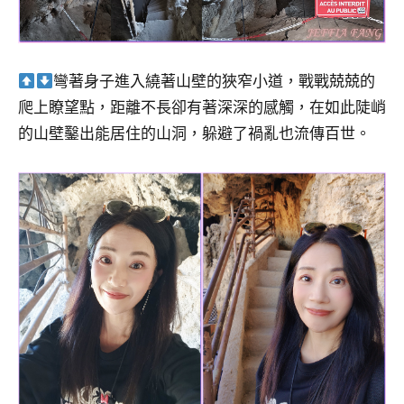
彎著身子進入繞著山壁的狹窄小道，戰戰兢兢的
爬上瞭望點，距離不長卻有著深深的感觸，在如此陡峭
的山壁鑿出能居住的山洞，躲避了禍亂也流傳百世。