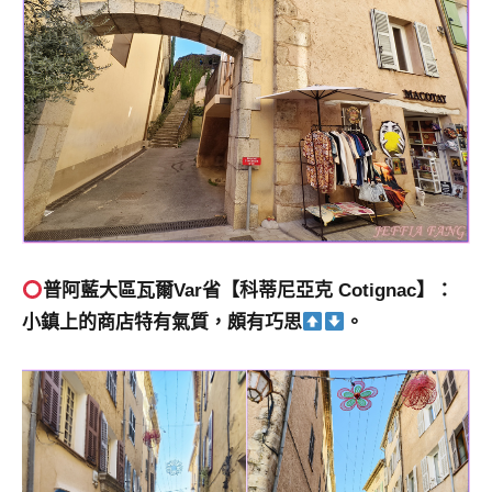
普阿藍大區瓦爾
Var
省
【科蒂尼亞克 Cotignac】：
小鎮上的商店特有氣質，頗有巧思
。