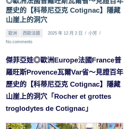
◎歐洲法國普羅旺斯瓦爾省～見證百年
人
歷史的【科蒂尼亞克 Cotignac】隱藏
帶
山崖上的洞穴
路、
旅
歐洲
西歐法國
2025 年 12 月 2 日
小芳
遊
節
No comments
目
來
傑菲亞娃◎歐洲Europe法國France普
賓、
News
羅旺斯Provence瓦爾Var省～見證百年
金
探
歷史的【科蒂尼亞克 Cotignac】隱藏
號
山崖上的洞穴「Rocher et grottes
節
目
troglodytes de Cotignac」
班
底、
外