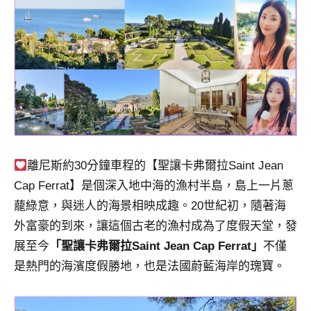
景
節
目
主
持、
吳
哥
窟
泰
國
離尼斯約30分鐘車程的【聖讓卡弗爾拉Saint Jean
旅
Cap Ferrat】是個深入地中海的漁村半島，島上一片蔥
遊
書
蘢綠意，與迷人的海景相映成趣。20世紀初，隨著海
作
外富豪的到來，讓這個古老的漁村成為了度假天堂，發
者、
展至今
「聖讓卡弗爾拉Saint Jean Cap Ferrat」
不僅
各
是熱門的海濱度假勝地，也是法國蔚藍海岸的瑰寶。
發
表
會