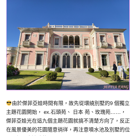
由於傑菲亞娃時間有限，故先從環繞別墅的9 個獨立
主題花園開始， ex.石頭苑、 日本 苑、玫瑰苑……，
傑菲亞娃光在這九個主題花園就搞不清楚方向了，反正
在風景優美的花園隨意徜徉，再注意噴水池及別墅的位