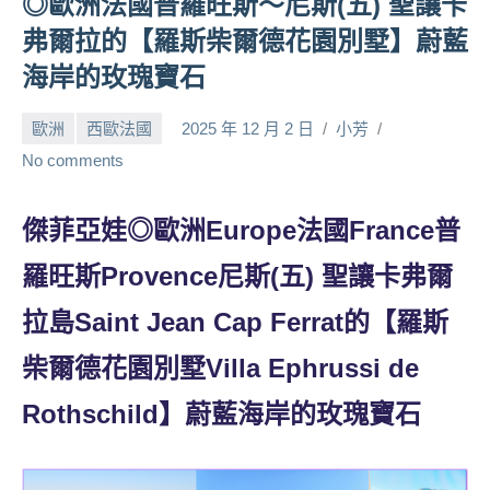
◎歐洲法國普羅旺斯～尼斯(五) 聖讓卡
人
弗爾拉的【羅斯柴爾德花園別墅】蔚藍
帶
海岸的玫瑰寶石
路、
旅
歐洲
西歐法國
2025 年 12 月 2 日
小芳
遊
節
No comments
目
來
傑菲亞娃◎歐洲Europe法國France普
賓、
News
羅旺斯Provence尼斯(五) 聖讓卡弗爾
金
探
拉島Saint Jean Cap Ferrat的【羅斯
號
柴爾德花園別墅Villa Ephrussi de
節
目
Rothschild】蔚藍海岸的玫瑰寶石
班
底、
外