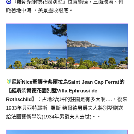
『羅斯柴爾德花園別墅』位置絕佳，三面環海、俯
瞰著地中海 ，美景盡收眼底。
尼斯Nice聖讓卡弗爾拉島Saint Jean Cap Ferrat的
【羅斯柴爾德花園別墅Villa Ephrussi de
Rothschild】
：占地2萬坪的莊園是有多大啊….，後來
1933年貝亞特麗斯· 羅斯 柴爾德男爵夫人將別墅贈送
給法國藝術學院(1934年男爵夫人去世)。。