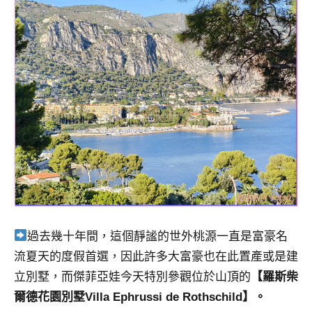
及
活
動
主
持、
學
校
企
業
講
座、
部
落
客
過去幾十年間，這個靜謐的世外桃源一直是富豪名
及
流夏天的度假首選，因此許多大富豪也在此置產或是建
旅
立別墅，而傑菲亞娃今天特別參觀位於山頂的
【羅斯柴
遊
雜
爾德花園別墅Villa Ephrussi de Rothschild】。
誌