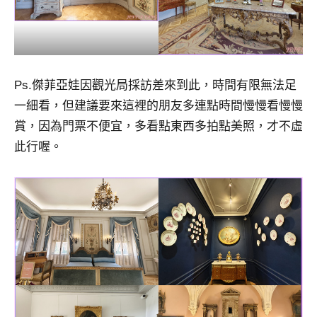
Ps.傑菲亞娃因觀光局採訪差來到此，時間有限無法足
一細看，但建議要來這裡的朋友多連點時間慢慢看慢慢
賞，因為門票不便宜，多看點東西多拍點美照，才不虛
此行喔。