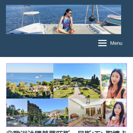
Skip
to
content
Menu
傑
★
傑
菲
菲
亞
亞
娃
娃
粉
JEFFIA
絲
FANG
團、
主
題
旅
遊、
達