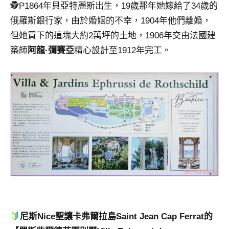
🕵️P1864年貝亞特麗斯出生，19歲那年她嫁給了34歲的
俄羅斯銀行家，由於婚姻的不幸，1904年他們離婚，
但她買下的這塊大約2萬坪的土地，1906年交由法國建
築師
阿龍·彌賽亞
精心設計至1912年完工。
尼斯Nice聖讓卡弗爾拉島Saint Jean Cap Ferrat的