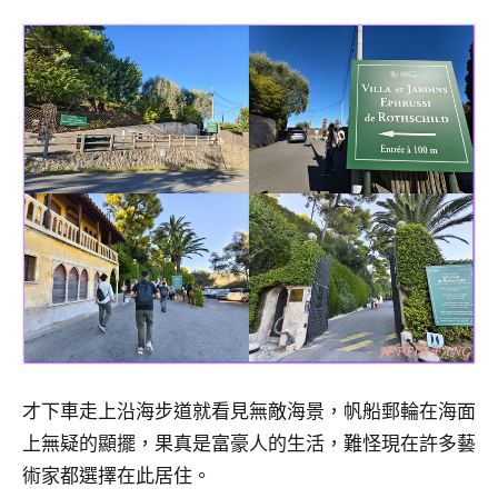
專
欄、
觀
光
局
合
作
達
人
對
象。
★
才下車走上沿海步道就看見無敵海景，帆船郵輪在海面
上無疑的顯擺，果真是富豪人的生活，難怪現在許多藝
術家都選擇在此居住。